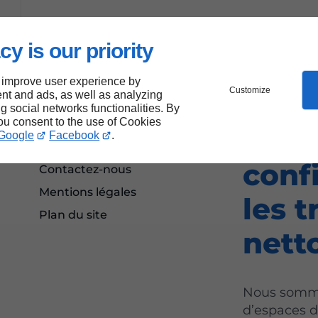
cy is our priority
 improve user experience by
Customize
nt and ads, as well as analyzing
ng social networks functionalities. By
you consent to the use of Cookies
Un p
Google
Facebook
.
Accueil
conf
Contactez-nous
Mentions légales
les 
Plan du site
nett
Nous sommes
d’espaces d