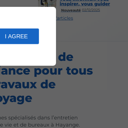
inspirer, vous guider
02/12/2025
Nouveauté
Plus d'articles
I AGREE
artenaire de
iance pour tous
travaux de
oyage
 spécialisés dans l’entretien
e vie et de bureaux à Hayange.