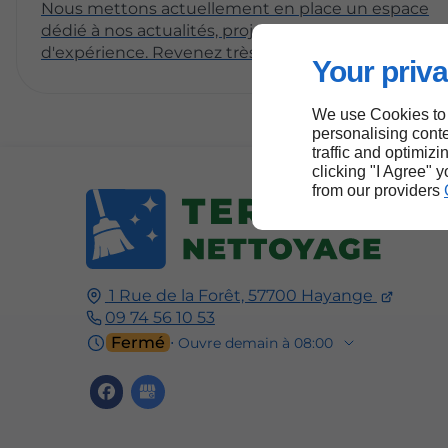
Nous mettons actuellement en place un espace
dédié à nos actualités, projets et partages
d'expérience. Revenez très bientôt pour découvrir
Your priva
nos premiers articles !
We use Cookies to
personalising conte
traffic and optimizi
clicking "I Agree" 
from our providers
1 Rue de la Forêt, 57700 Hayange
09 74 56 10 53
Fermé
⋅ Ouvre demain à 08:00