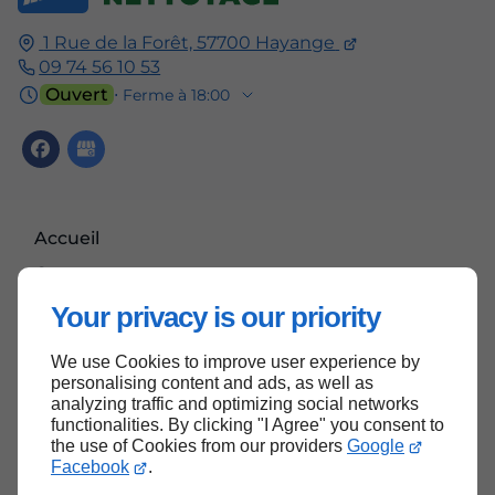
1 Rue de la Forêt, 57700 Hayange
09 74 56 10 53
Ouvert
⋅ Ferme à 18:00
Accueil
Contactez-nous
Mentions légales
Your privacy is our priority
Plan du site
We use Cookies to improve user experience by
personalising content and ads, as well as
analyzing traffic and optimizing social networks
functionalities. By clicking "I Agree" you consent to
Haut de page
the use of Cookies from our providers
Google
Facebook
.